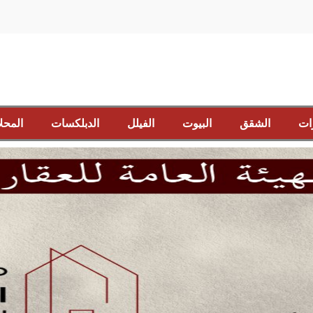
ات
الشقق
البيوت
الفيلل
الدبلكسات
المحل