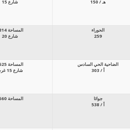
150 / هـ
شارع 15
الحوراء
المساحة 814م
259
شارع 20
الضاحية الحي السادس
المساحة 625م
303 / أ
شارع 15 غرب
جواثا
المساحة 560م
538 / أ