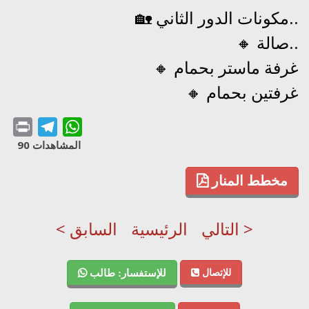
🏡 مكونات الدور الثاني..
🔸 صالة..
🔸 غرفة ماستر بحمام
🔸 غرفتين بحمام
Print
Telegram
WhatsApp
المشاهدات 90
مخطط المنار
التالي >
الرئيسية
< السابق
للإتصال
للإستفسار: طالب