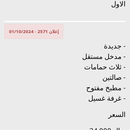
الاول
إعلان 2571 - 01/10/2024
جديدة -
مدخل مستقل -
ثلاث حمامات -
صالتين -
مطبخ مفتوح -
غرفة غسيل -
السعر