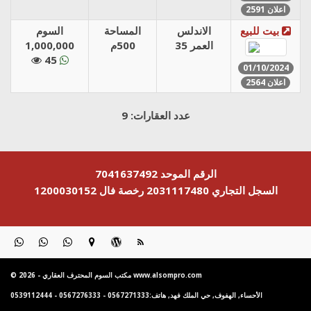
اعلان 2591
بيت للبيع
الاندلس
المساحة
السوم
العمر 35
500م
1,000,000
45
01/10/2024
اعلان 2564
عدد العقارات: 9
الرقم الموحد 7041637492
السجل التجاري 2031117480
رخصة فال 1200030152
© 2026 - مكتب السوم المحترف العقاري www.alsompro.com
الأحساء, الهفوف, حي الملك فهد, هاتف:0567271333 - 0567276333 - 0539112444