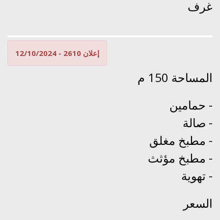
غرف
إعلان 2610 - 12/10/2024
المساحة 150 م
حمامين -
صالة -
مطبخ مغلق -
مطبخ مؤثث -
تهوية -
السعر