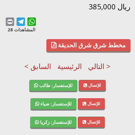
385,000 ريال
Print
Telegram
WhatsApp
المشاهدات 28
مخطط شرق شرق الحديقة
التالي >
الرئيسية
< السابق
للإتصال
للإستفسار: طالب
للإتصال
للإستفسار: ضياء
للإتصال
للإستفسار: زكريا