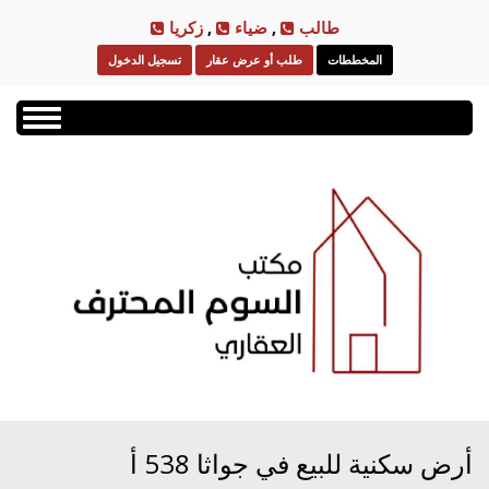
Skip
طالب
,
ضياء
,
زكريا
to
المخططات
طلب أو عرض عقار
تسجيل الدخول
main
content
Toggle
navigation
أرض سكنية للبيع في جواثا 538 أ